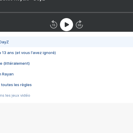
 DayZ
 a 13 ans (et vous l'avez ignoré)
e (littéralement)
im Rayan
 toutes les règles
s les jeux vidéo
us choquant de Rockstar ? - Le scandale BULLY
e plus moche de Steam
du RÊVE tourne au CAUCHEMAR