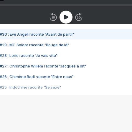
#30 : Eve Angeli raconte "Avant de partir"
#29 : MC Solaar raconte "Bouge de là"
28 : Lorie raconte "Je vais vite"
#27 : Christophe Willem raconte "Jacques a dit"
#26 : Chimène Badi raconte "Entre nous"
#25 : Indochine raconte "3e sexe"
#24 : Zaho raconte "C'est chelou"
#23 : Patrick Bruel raconte "Au café des délices"
#22 : Kyo raconte "Le chemin"
#21 : Nolwenn Leroy raconte "Cassé"