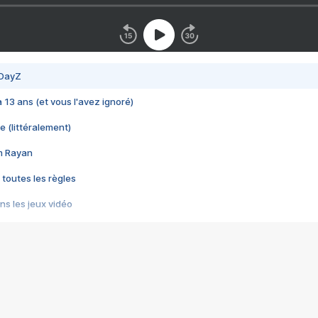
 DayZ
 a 13 ans (et vous l'avez ignoré)
e (littéralement)
im Rayan
 toutes les règles
s les jeux vidéo
us choquant de Rockstar ? - Le scandale BULLY
e plus moche de Steam
du RÊVE tourne au CAUCHEMAR
pendant 8 heures